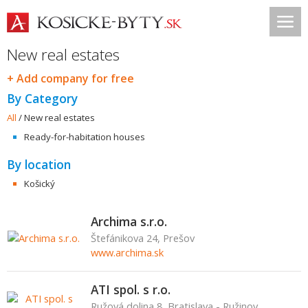
New real estates
+ Add company for free
By Category
All
/
New real estates
Ready-for-habitation houses
By location
Košický
Archima s.r.o.
Štefánikova 24, Prešov
www.archima.sk
ATI spol. s r.o.
Ružová dolina 8, Bratislava - Ružinov