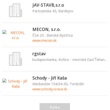
JAV-STAVB,s.r.o
Partizanska 45, Bardejov
MECON, s.r.o.
ČSA 20 , Banská Bystrica
www.mecon.sk
rgstav
budapestianka, Košice - mestská časť Ťahanovce
Schody - Jiří Kaša
Medvedzie 154/34-30, Tvrdošín
www.schody.orava.sk
Ďalšia